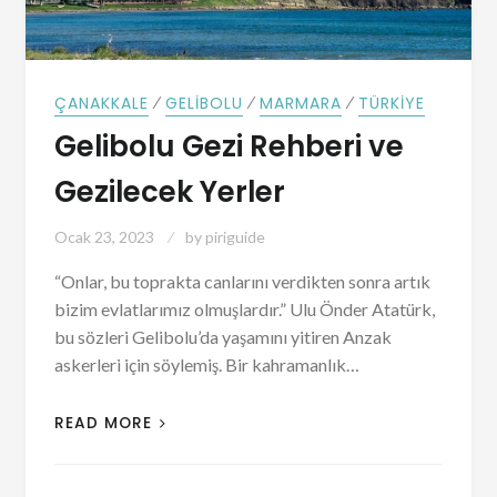
⁄
⁄
⁄
ÇANAKKALE
GELIBOLU
MARMARA
TÜRKIYE
Gelibolu Gezi Rehberi ve
Gezilecek Yerler
Ocak 23, 2023
by
piriguide
“Onlar, bu toprakta canlarını verdikten sonra artık
bizim evlatlarımız olmuşlardır.” Ulu Önder Atatürk,
bu sözleri Gelibolu’da yaşamını yitiren Anzak
askerleri için söylemiş. Bir kahramanlık…
READ MORE