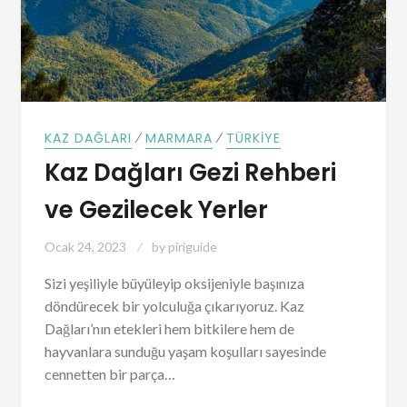
⁄
⁄
KAZ DAĞLARI
MARMARA
TÜRKIYE
Kaz Dağları Gezi Rehberi
ve Gezilecek Yerler
Ocak 24, 2023
by
piriguide
Sizi yeşiliyle büyüleyip oksijeniyle başınıza
döndürecek bir yolculuğa çıkarıyoruz. Kaz
Dağları’nın etekleri hem bitkilere hem de
hayvanlara sunduğu yaşam koşulları sayesinde
cennetten bir parça…