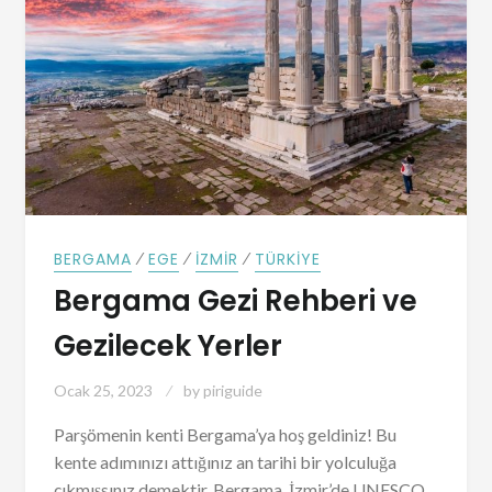
⁄
⁄
⁄
BERGAMA
EGE
İZMIR
TÜRKIYE
Bergama Gezi Rehberi ve
Gezilecek Yerler
Ocak 25, 2023
by
piriguide
Parşömenin kenti Bergama’ya hoş geldiniz! Bu
kente adımınızı attığınız an tarihi bir yolculuğa
çıkmışsınız demektir. Bergama, İzmir’de UNESCO