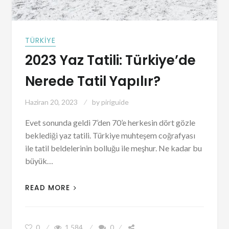
TÜRKIYE
2023 Yaz Tatili: Türkiye’de
Nerede Tatil Yapılır?
Haziran 20, 2023
by
piriguide
Evet sonunda geldi 7’den 70’e herkesin dört gözle
beklediği yaz tatili. Türkiye muhteşem coğrafyası
ile tatil beldelerinin bolluğu ile meşhur. Ne kadar bu
büyük…
READ MORE
0
1.584
0