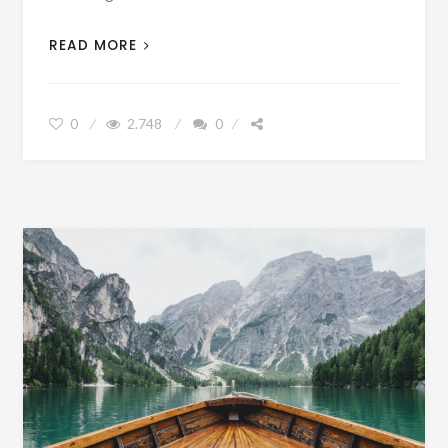
READ MORE
0
2.748
0