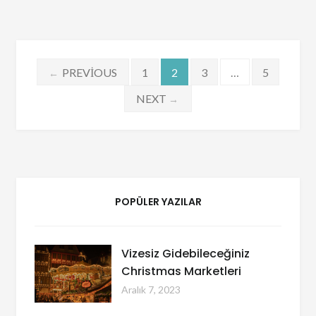
Yazı
PREVIOUS
1
2
3
…
5
←
sayfalaması
NEXT
→
POPÜLER YAZILAR
Vizesiz Gidebileceğiniz
Christmas Marketleri
Aralık 7, 2023