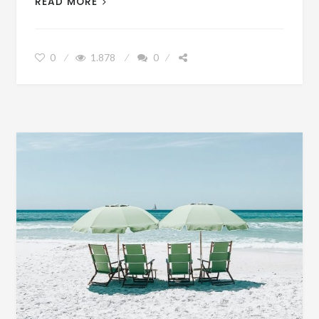
READ MORE
0
1.878
0