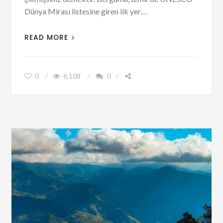
Dünya Mirası listesine giren ilk yer.…
READ MORE
0
6.108
0