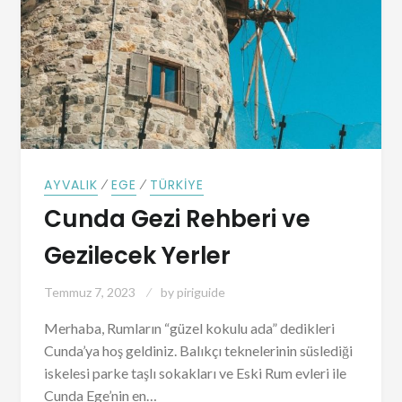
⁄
⁄
AYVALIK
EGE
TÜRKIYE
Cunda Gezi Rehberi ve
Gezilecek Yerler
Temmuz 7, 2023
by
piriguide
Merhaba, Rumların “güzel kokulu ada” dedikleri
Cunda’ya hoş geldiniz. Balıkçı teknelerinin süslediği
iskelesi parke taşlı sokakları ve Eski Rum evleri ile
Cunda Ege’nin en…