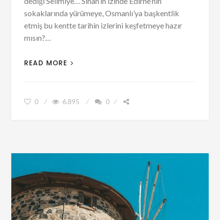
dediği Selimiye… Sinan’ın izinde Edirne’nin
sokaklarında yürümeye, Osmanlı’ya başkentlik
etmiş bu kentte tarihin izlerini keşfetmeye hazır
mısın?…
READ MORE
0
6.895
0