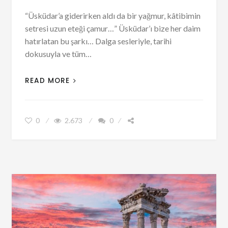
“Üsküdar’a giderirken aldı da bir yağmur, kâtibimin
setresi uzun eteği çamur…” Üsküdar’ı bize her daim
hatırlatan bu şarkı… Dalga sesleriyle, tarihi
dokusuyla ve tüm…
READ MORE
0
2.673
0