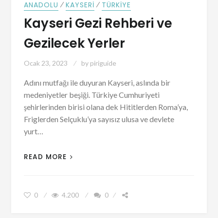
⁄
⁄
ANADOLU
KAYSERI
TÜRKIYE
Kayseri Gezi Rehberi ve
Gezilecek Yerler
Ocak 23, 2023
by
piriguide
Adını mutfağı ile duyuran Kayseri, aslında bir
medeniyetler beşiği. Türkiye Cumhuriyeti
şehirlerinden birisi olana dek Hititlerden Roma’ya,
Friglerden Selçuklu’ya sayısız ulusa ve devlete
yurt…
READ MORE
0
4.200
0