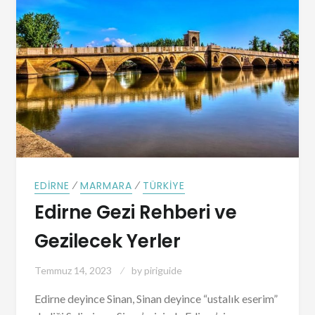
⁄
⁄
EDIRNE
MARMARA
TÜRKIYE
Edirne Gezi Rehberi ve
Gezilecek Yerler
Temmuz 14, 2023
by
piriguide
Edirne deyince Sinan, Sinan deyince “ustalık eserim”