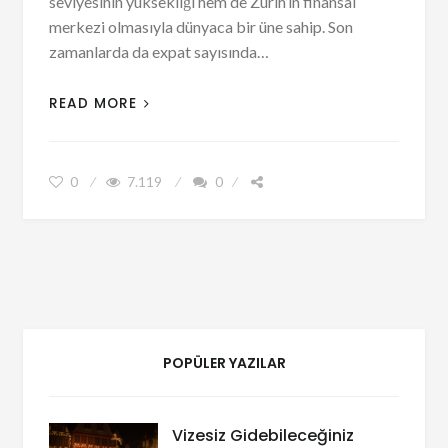
seviyesinin yüksekliği hem de Zürih’in finansal
merkezi olmasıyla dünyaca bir üne sahip. Son
zamanlarda da expat sayısında…
READ MORE
0
7.119
0
POPÜLER YAZILAR
Vizesiz Gidebileceğiniz