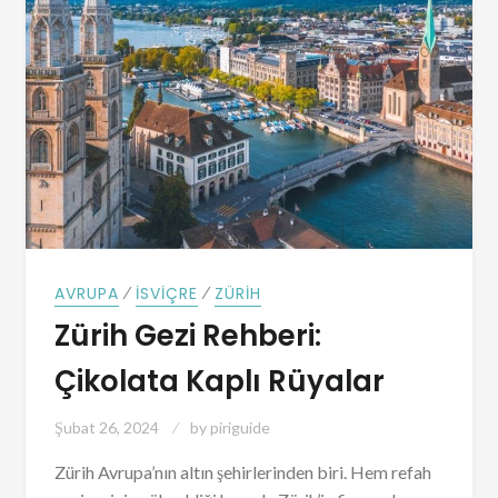
⁄
⁄
AVRUPA
İSVIÇRE
ZÜRIH
Zürih Gezi Rehberi:
Çikolata Kaplı Rüyalar
Şubat 26, 2024
by
piriguide
Zürih Avrupa’nın altın şehirlerinden biri. Hem refah