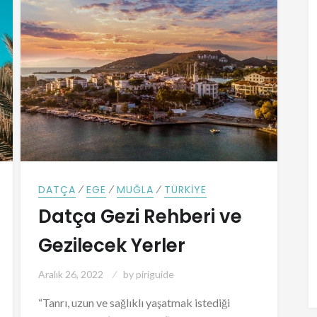
⁄
⁄
⁄
DATÇA
EGE
MUĞLA
TÜRKIYE
Datça Gezi Rehberi ve
Gezilecek Yerler
Aralık 26, 2022
by
piriguide
“Tanrı, uzun ve sağlıklı yaşatmak istediği