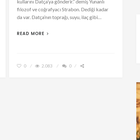
kullarını Datça’ya gönderir.” demiş Yunanlı
filozof ve coğrafyacı Strabon. Dediği kadar
da var. Datça’nın toprağı, suyu, ilaç gibi…
READ MORE
0
2.083
0