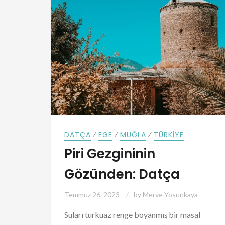
⁄
⁄
⁄
DATÇA
EGE
MUĞLA
TÜRKIYE
Piri Gezgininin
Gözünden: Datça
Temmuz 26, 2023
by
Merve Yosunkaya
Suları turkuaz renge boyanmış bir masal