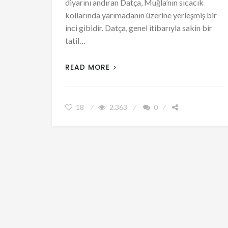
diyarını andıran Datça, Muğla’nın sıcacık
kollarında yarımadanın üzerine yerleşmiş bir
inci gibidir. Datça, genel itibarıyla sakin bir
tatil…
READ MORE
18
2.363
0