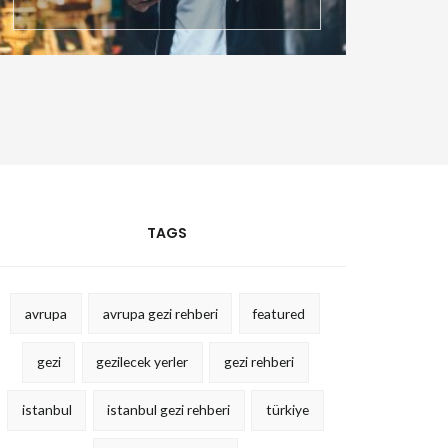
TAGS
avrupa
avrupa gezi rehberi
featured
gezi
gezilecek yerler
gezi rehberi
istanbul
istanbul gezi rehberi
türkiye