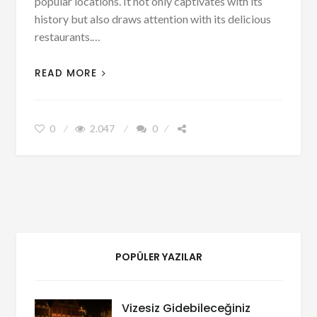
popular locations. It not only captivates with its
history but also draws attention with its delicious
restaurants.…
READ MORE
0
2.047
0
POPÜLER YAZILAR
Vizesiz Gidebileceğiniz