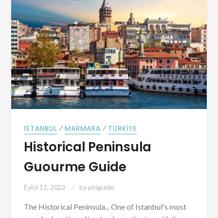
⁄
⁄
İSTANBUL
MARMARA
TÜRKIYE
Historical Peninsula
Guourme Guide
Eylül 12, 2022
by
piriguide
The Historical Peninsula... One of Istanbul's most