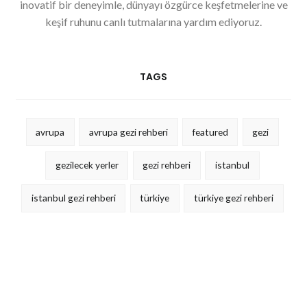
inovatif bir deneyimle, dünyayı özgürce keşfetmelerine ve
keşif ruhunu canlı tutmalarına yardım ediyoruz.
TAGS
avrupa
avrupa gezi rehberi
featured
gezi
gezilecek yerler
gezi rehberi
istanbul
istanbul gezi rehberi
türkiye
türkiye gezi rehberi