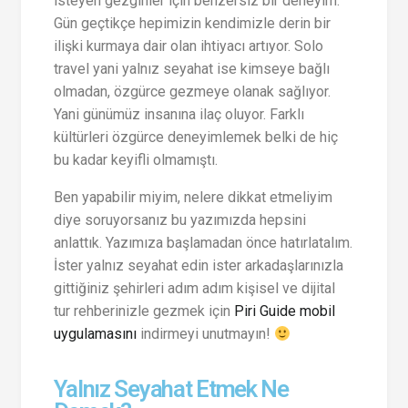
isteyen gezginler için benzersiz bir deneyim.
Gün geçtikçe hepimizin kendimizle derin bir
ilişki kurmaya dair olan ihtiyacı artıyor. Solo
travel yani yalnız seyahat ise kimseye bağlı
olmadan, özgürce gezmeye olanak sağlıyor.
Yani günümüz insanına ilaç oluyor. Farklı
kültürleri özgürce deneyimlemek belki de hiç
bu kadar keyifli olmamıştı.
Ben yapabilir miyim, nelere dikkat etmeliyim
diye soruyorsanız bu yazımızda hepsini
anlattık. Yazımıza başlamadan önce hatırlatalım.
İster yalnız seyahat edin ister arkadaşlarınızla
gittiğiniz şehirleri adım adım kişisel ve dijital
tur rehberinizle gezmek için
Piri Guide mobil
uygulamasını
indirmeyi unutmayın!
Yalnız Seyahat Etmek Ne