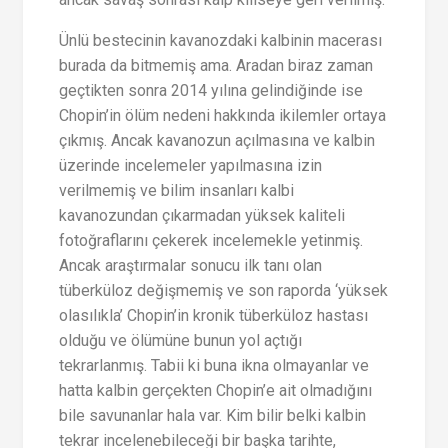
Ünlü bestecinin kavanozdaki kalbinin macerası
burada da bitmemiş ama. Aradan biraz zaman
geçtikten sonra 2014 yılına gelindiğinde ise
Chopin’in ölüm nedeni hakkında ikilemler ortaya
çıkmış. Ancak kavanozun açılmasına ve kalbin
üzerinde incelemeler yapılmasına izin
verilmemiş ve bilim insanları kalbi
kavanozundan çıkarmadan yüksek kaliteli
fotoğraflarını çekerek incelemekle yetinmiş.
Ancak araştırmalar sonucu ilk tanı olan
tüberküloz değişmemiş ve son raporda ‘yüksek
olasılıkla’ Chopin’in kronik tüberküloz hastası
olduğu ve ölümüne bunun yol açtığı
tekrarlanmış. Tabii ki buna ikna olmayanlar ve
hatta kalbin gerçekten Chopin’e ait olmadığını
bile savunanlar hala var. Kim bilir belki kalbin
tekrar incelenebileceği bir başka tarihte,