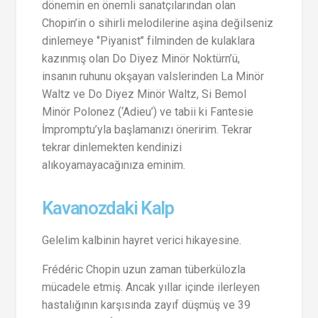
dönemin en önemli sanatçılarından olan
Chopin’in o sihirli melodilerine aşina değilseniz
dinlemeye ‘’Piyanist’’ filminden de kulaklara
kazınmış olan Do Diyez Minör Noktürn’ü,
insanın ruhunu okşayan valslerinden La Minör
Waltz ve Do Diyez Minör Waltz, Si Bemol
Minör Polonez (‘Adieu’) ve tabii ki Fantesie
İmpromptu’yla başlamanızı öneririm. Tekrar
tekrar dinlemekten kendinizi
alıkoyamayacağınıza eminim.
Kavanozdaki Kalp
Gelelim kalbinin hayret verici hikayesine.
Frédéric Chopin uzun zaman tüberkülozla
mücadele etmiş. Ancak yıllar içinde ilerleyen
hastalığının karşısında zayıf düşmüş ve 39