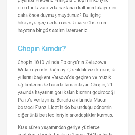
piyanist Frédéric François Chopin’in konyak
dolu bir kavanozda saklanan kalbinin hikayesini
daha önce duymuş muydunuz? Bu ilginç
hikâyeye geçmeden önce kısaca Chopin’in
hayatına bir göz atalım isterseniz.
Chopin Kimdir?
Chopin 1810 yılında Polonya’nın Żelazowa
Wola köyünde doğmuş. Çocukluk ve ilk gençlik
yıllarını başkent Varşova’da geçiren ve müzik
eğitimlerini de burada tamamlayan Chopin, 21
yaşında hayatının geri kalan kısmını geçireceği
Paris’e yerleşmiş. Burada aralarında Macar
besteci Franz Liszt’in de bulunduğu dönemin
diğer ünlü bestecileriyle arkadaşlıklar kurmuş.
Kısa süren yaşamından geriye yüzlerce
unutulmaz beste bırakan Chopin, 1849 yılında