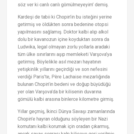
söz ver ki canlı canlı gömülmeyeyim’ demiş.
Kardeşi de tabii ki Chopin’in bu isteğini yerine
getirmiş ve öldükten sonra bedenine otopsi
yapılmasını sağlamış. Doktor kalbi alıp alkol
dolu bir kavanozun içine koyduktan sonra da
Ludwika, legal olmayan zorlu yollarla aradaki
tüm ülke sınırlarını aşıp memleketi Varşova’ya
getirmiş. Böylelikle asıl mezarı hayatının
yetişkinlik yıllarını geçirdiği ve son nefesini
verdiği Paris’te, Père Lachaise mezarlığında
bulunan Chopin’in bedeni ve doğup büyüdüğü
yer olan Varşova’da bir kilisenin duvarına
gömülü kalbi arasına binlerce kilometre girmiş.
Yıllar geçmiş, İkinci Dünya Savaşı zamanlarında
Chopin’e hayran olduğunu söyleyen bir Nazi
komutanı kalbi korumak için oradan çıkarmış,
ancak savaş sonrası kalp kiliseye geri verilmiş.