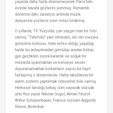
yaşında daha fazla direnemeyerek Paris’teki
evinde hayata gözlerini yummuş. Romantik
dönemin dahi sanatçısı ardında müzik
dünyasına yüzlerce eser miras bırakmış.
O yıllarda, 19. Yüzyılda, çok yaygın olan bir fobi
varmış: ‘’Tafefobi’’ yani ölmeden, diri diri mezara
gömülme korkusu. Hala nefes aldığı, yaşadığı
halde bu anlaşılmadan gömülüp aradan birkaç
gün geçtikten sonra karanlık ve soğuk bir
mezarda uyanmaktan ve kimseye sesini
duyuramamaktan korkanların sayısı bir hayli
fazlaymış o dönemlerde. Hatta tabutlarına bir
alarm sistemi yaptırmak isteyenler bile varmış.
Herkesin tanıdığı birkaç isim sayacak olursak
ünlü Rus yazar Nikolai Gogol, Alman filozof
Arthur Schopenhauer, Fransız ressam Auguste
Renoir, Amerikan